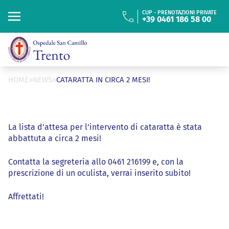
“
ISTITUTO FIGLIE
DI SAN CAMILLO
CUP - PRENOTAZIONI PRIVATE
+39 0461 186 58 00
Cerca
Cerca
HOME
»
NEWS
»
CATARATTA IN CIRCA 2 MESI!
La lista d’attesa per l’intervento di cataratta è stata
abbattuta a circa 2 mesi!
Contatta la segreteria allo 0461 216199 e, con la
prescrizione di un oculista, verrai inserito subito!
Affrettati!